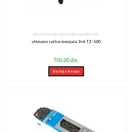
DELOVI
,
Menjači i delovi
,
Ručice menjača/šifteri
shimano ručice menjača 3×6 TZ-500
700.00
din.
Dodaj u korpu