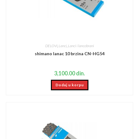
DELOVI
,
Lanci
,
Lanci i lancobrani
shimano lanac 10 brzina CN-HG54
3,100.00
din.
Dodaj u korpu