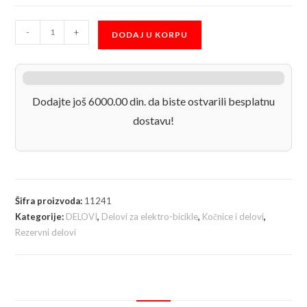
zadnja
-
+
DODAJ U KORPU
doboš
kočnica
za
elektro
Dodajte još 6000.00 din. da biste ostvarili besplatnu
bicikle
dostavu!
količina
Šifra proizvoda:
11241
Kategorije:
DELOVI
,
Delovi za elektro-bicikle
,
Kočnice i delovi
,
Rezervni delovi