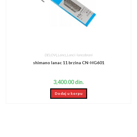
DELOVI
,
Lanci
,
Lanci i lancobrani
shimano lanac 11 brzina CN-HG601
3,400.00
din.
Dodaj u korpu