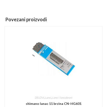
Povezani proizvodi
DELOVI
,
Lanci
,
Lanci i lancobrani
shimano lanac 11 brzina CN-HG601