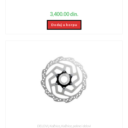
3,400.00
din.
Dodaj u korpu
DELOVI
,
Kočnice
,
Kočnice, pakne i delovi