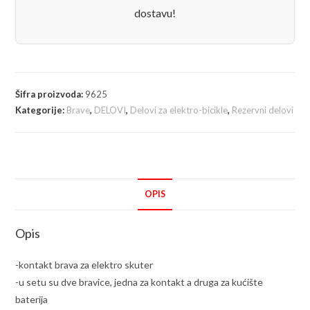
dostavu!
Šifra proizvoda:
9625
Kategorije:
Brave
,
DELOVI
,
Delovi za elektro-bicikle
,
Rezervni delovi
OPIS
Opis
-kontakt brava za elektro skuter
-u setu su dve bravice, jedna za kontakt a druga za kućište
baterija