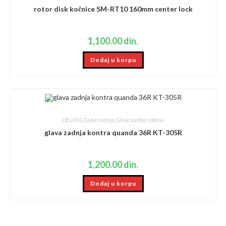
rotor disk kočnice SM-RT10 160mm center lock
1,100.00
din.
Dodaj u korpu
DELOVI
,
Glave zadnje
,
Glave zadnje i delovi
glava zadnja kontra quanda 36R KT-305R
1,200.00
din.
Dodaj u korpu