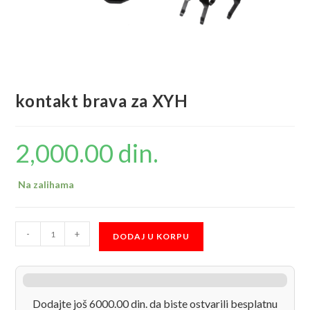
kontakt brava za XYH
2,000.00
din.
Na zalihama
kontakt
-
+
DODAJ U KORPU
brava
za
XYH
količina
Dodajte još 6000.00 din. da biste ostvarili besplatnu