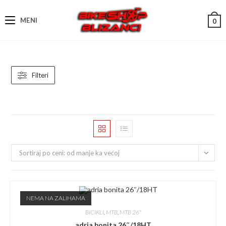
Skip
to
MENI
0
content
Filteri
Sortiraj po ceni: od manje ka većoj
NEMA NA ZALIHAMA
BICIKLI
,
MTB
,
MTB 26"
adria bonita 26″/18HT