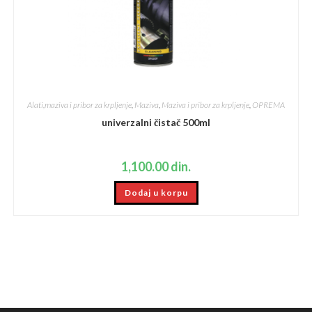
Alati,maziva i pribor za krpljenje
,
Maziva
,
Maziva i pribor za krpljenje
,
OPREMA
univerzalni čistač 500ml
1,100.00
din.
Dodaj u korpu