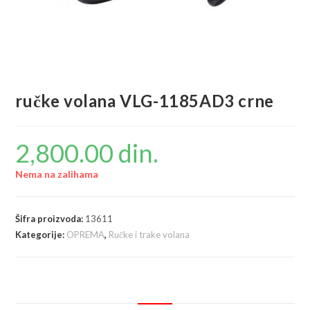
ručke volana VLG-1185AD3 crne
2,800.00
din.
Nema na zalihama
Šifra proizvoda:
13611
Kategorije:
OPREMA
,
Ručke i trake volana