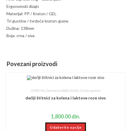
Ergonomski dizajn
Materijal: PP / Kraton / GEL
Tri gustine / tvrdoće kraton-gume
Dužina: 138mm
Boja: crna / siva
Povezani proizvodi
OPREMA
,
Oprema za dečije bicikle
,
Ostala oprema
dečiji štitnici za kolena i laktove roze sivo
1,800.00
din.
Ovaj
Odaberite opcije
proizvod