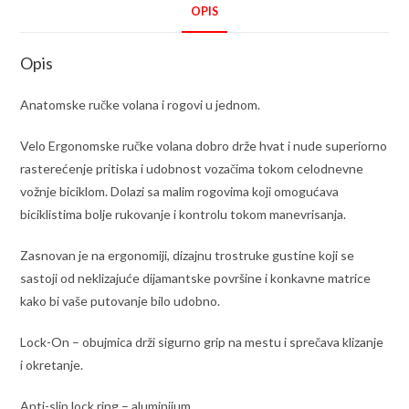
OPIS
Opis
Anatomske ručke volana i rogovi u jednom.
Velo Ergonomske ručke volana dobro drže hvat i nude superiorno
rasterećenje pritiska i udobnost vozačima tokom celodnevne
vožnje biciklom. Dolazi sa malim rogovima koji omogućava
biciklistima bolje rukovanje i kontrolu tokom manevrisanja.
Zasnovan je na ergonomiji, dizajnu trostruke gustine koji se
sastoji od neklizajuće dijamantske površine i konkavne matrice
kako bi vaše putovanje bilo udobno.
Lock-On – obujmica drži sigurno grip na mestu i sprečava klizanje
i okretanje.
Anti-slip lock ring – aluminijum