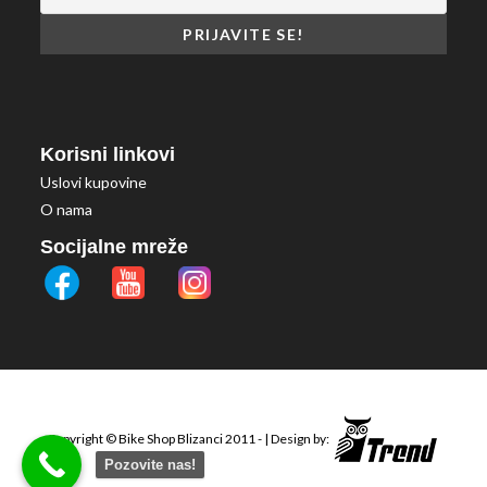
Korisni linkovi
Uslovi kupovine
O nama
Socijalne mreže
Copyright ©
Bike Shop Blizanci
2011 - | Design by:
Pozovite nas!