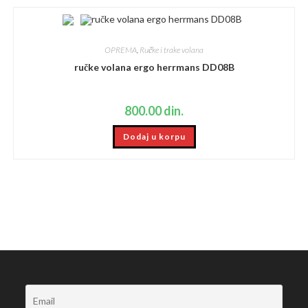
OPREMA
,
Ručke i trake volana
ručke volana ergo herrmans DD08B
800.00
din.
Dodaj u korpu