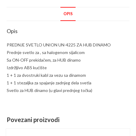
OPIS
Opis
PREDNJE SVETLO UNION UN-4225 ZA HUB DINAMO
Prednje svetlo za , sa halogenom sijalicom
Sa ON-OFF prekidačem, za HUB dinamo
Izdržljivo ABS kućište
1 + 1 za dvostruki kabl za vezu sa dinamom
1 + 1 stezaljka za spajanje zadnjeg dela svetla
Svetlo za HUB dinamo (u glavi prednjeg točka)
Povezani proizvodi