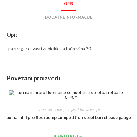
OPIS
DODATNE INFORMACIJE
Opis
-paktreger cevasti za bicikle sa točkovima 20″
Povezani proizvodi
OPREMA
,
Pumpe
,
Pumpe i delovi za pumpe
puma mini pro floorpump competition steel barrel base gauge
4,950.00
din.