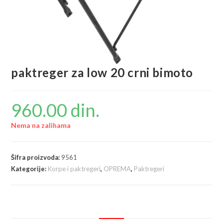
paktreger za low 20 crni bimoto
960.00
din.
Nema na zalihama
Šifra proizvoda:
9561
Kategorije:
Korpe i paktregeri
,
OPREMA
,
Paktregeri