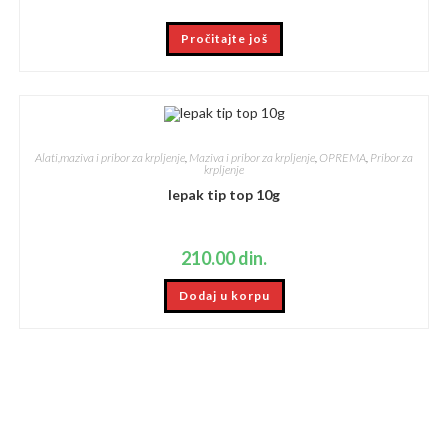
Pročitajte još
Alati,maziva i pribor za krpljenje
,
Maziva i pribor za krpljenje
,
OPREMA
,
Pribor za
krpljenje
lepak tip top 10g
210.00
din.
Dodaj u korpu