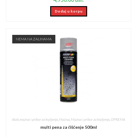
Dodaj u korpu
NEMA NA ZALIHAMA
Alati,maziva i pribor za krpljenje
,
Maziva
,
Maziva i pribor za krpljenje
,
OPREMA
multi pena za čišćenje 500ml