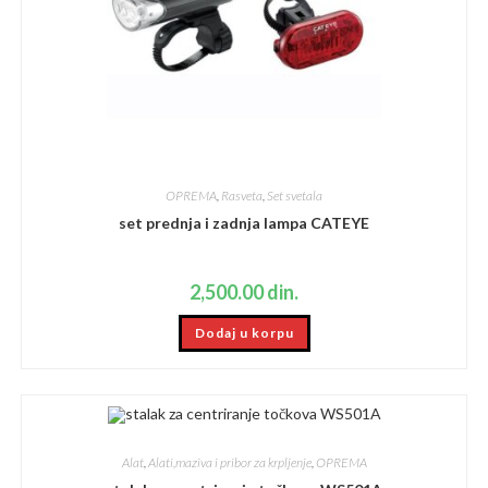
OPREMA
,
Rasveta
,
Set svetala
set prednja i zadnja lampa CATEYE
2,500.00
din.
Dodaj u korpu
Alat
,
Alati,maziva i pribor za krpljenje
,
OPREMA