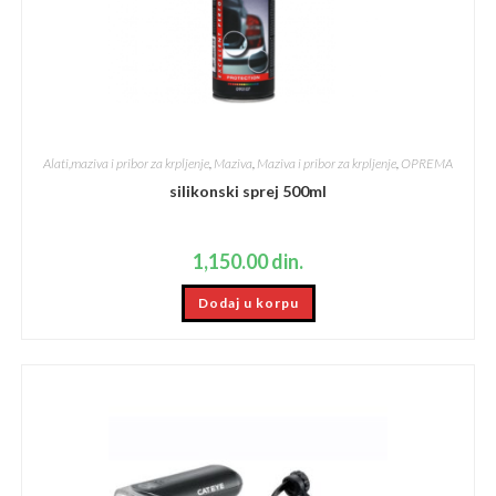
Alati,maziva i pribor za krpljenje
,
Maziva
,
Maziva i pribor za krpljenje
,
OPREMA
silikonski sprej 500ml
1,150.00
din.
Dodaj u korpu