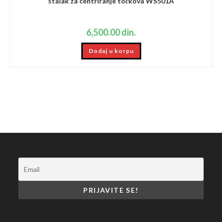
stalak za centriranje točkova WS501A
6,500.00
din.
Dodaj u korpu