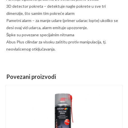
3D detector pokreta – detektuje nagle pokrete u sve tri
dimenzije, što samim tim pokreće alarm
Pametni alarm – za manje udare (primer udarac lopte) ukoliko se
desi ovaj vid udarca, alarm emituje upozorenje.
Šipke su povezane specijalnim nitnama
Abus Plus cilindar za visoku zaštitu protiv manipulacija, tj.
neovlašcenog otključavanja.
Povezani proizvodi