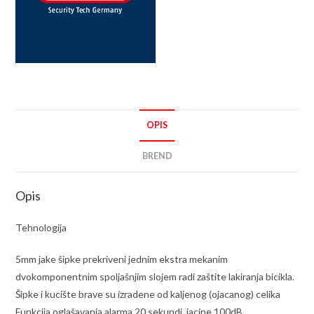
OPIS
BREND
Opis
Tehnologija
5mm jake šipke prekriveni jednim ekstra mekanim
dvokomponentnim spoljašnjim slojem radi zaštite lakiranja bicikla.
Šipke i kucište brave su izradene od kaljenog (ojacanog) celika
Funkcija oglašavanja alarma 20 sekundi, jacine 100dB