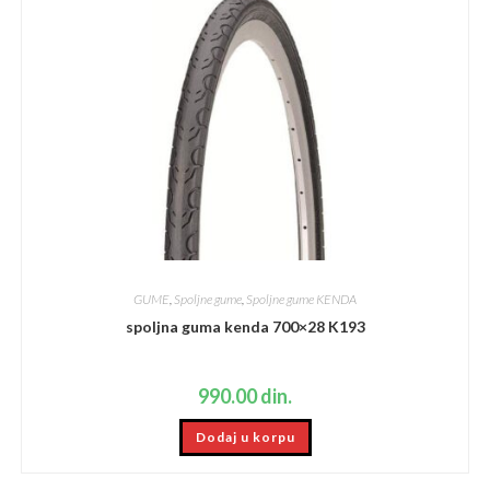
GUME
,
Spoljne gume
,
Spoljne gume KENDA
spoljna guma kenda 700×28 K193
990.00
din.
Dodaj u korpu