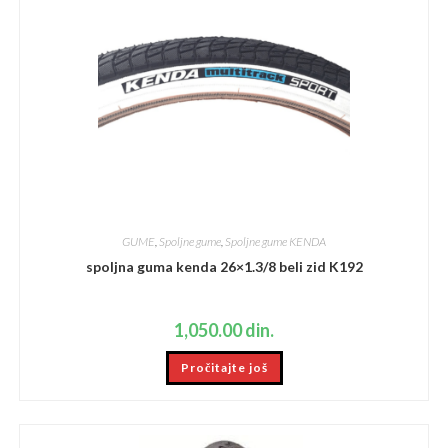
GUME
,
Spoljne gume
,
Spoljne gume KENDA
spoljna guma kenda 26×1.3/8 beli zid K192
1,050.00
din.
Pročitajte još