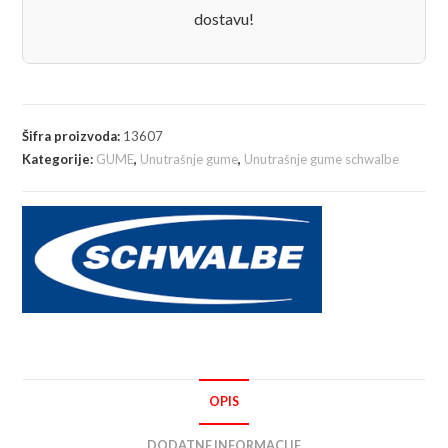
40mm
dostavu!
količina
Šifra proizvoda:
13607
Kategorije:
GUME
,
Unutrašnje gume
,
Unutrašnje gume schwalbe
OPIS
DODATNE INFORMACIJE