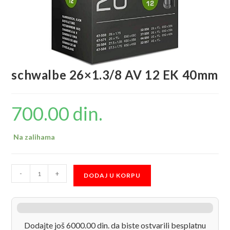
schwalbe 26×1.3/8 AV 12 EK 40mm
700.00
din.
Na zalihama
schwalbe
-
+
DODAJ U KORPU
26x1.3/8
AV
12
EK
Dodajte još 6000.00 din. da biste ostvarili besplatnu