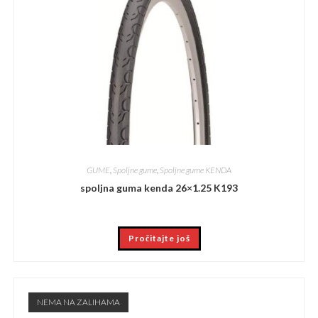
GUME
,
Spoljne gume
,
Spoljne gume KENDA
spoljna guma kenda 26×1.25 K193
Pročitajte još
NEMA NA ZALIHAMA