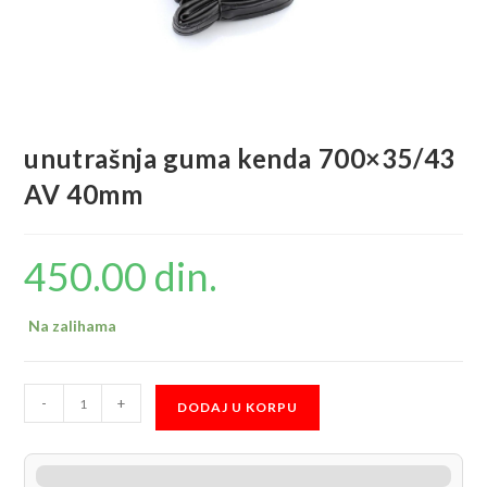
unutrašnja guma kenda 700×35/43
AV 40mm
450.00
din.
Na zalihama
unutrašnja
-
+
DODAJ U KORPU
guma
kenda
700x35/43