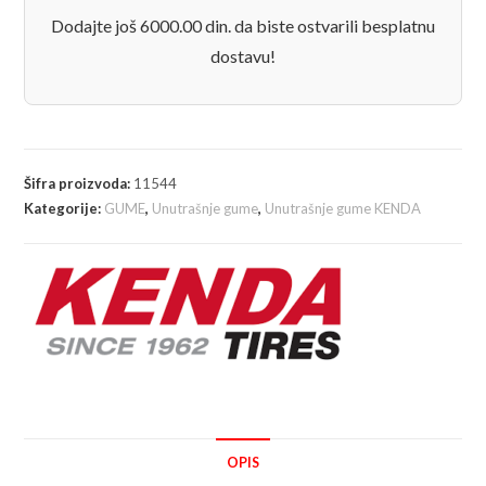
AV
Dodajte još 6000.00 din. da biste ostvarili besplatnu
40mm
dostavu!
količina
Šifra proizvoda:
11544
Kategorije:
GUME
,
Unutrašnje gume
,
Unutrašnje gume KENDA
OPIS