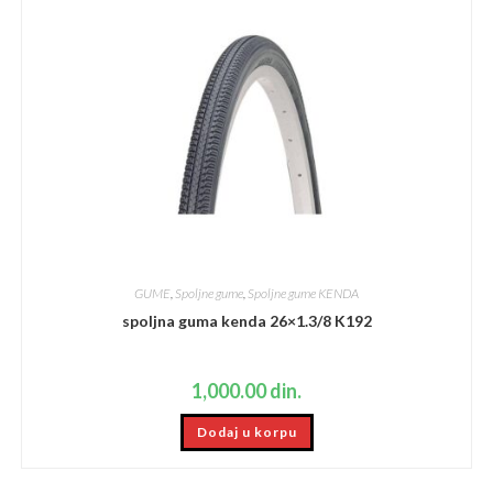
GUME
,
Spoljne gume
,
Spoljne gume KENDA
spoljna guma kenda 26×1.3/8 K192
1,000.00
din.
Dodaj u korpu