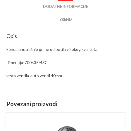
DODATNE INFORMACIJE
BREND
Opis
kenda unutrašnje gume od butila visokog kvaliteta
dimenzija-700×35/43C
vrsta ventila-auto ventil 40mm
Povezani proizvodi