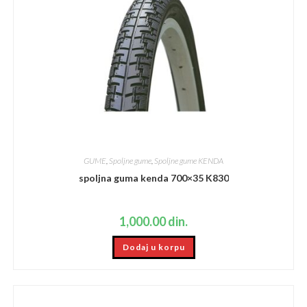
GUME
,
Spoljne gume
,
Spoljne gume KENDA
spoljna guma kenda 700×35 K830
1,000.00
din.
Dodaj u korpu