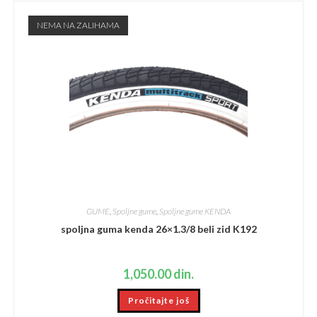
NEMA NA ZALIHAMA
GUME
,
Spoljne gume
,
Spoljne gume KENDA
spoljna guma kenda 26×1.3/8 beli zid K192
1,050.00
din.
Pročitajte još