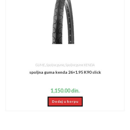
GUME
,
Spoljne gume
,
Spoljne gume KENDA
spoljna guma kenda 26×1.95 K90 slick
1,150.00
din.
Dodaj u korpu