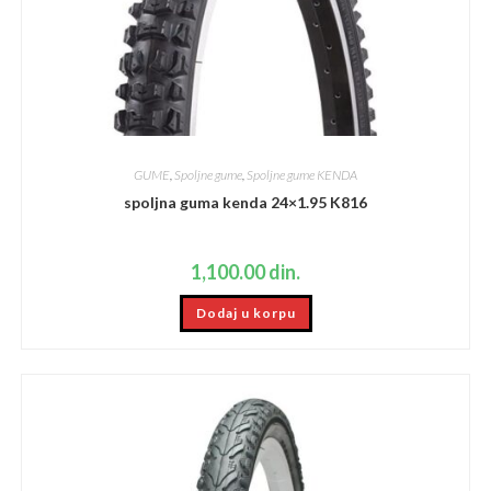
GUME
,
Spoljne gume
,
Spoljne gume KENDA
spoljna guma kenda 24×1.95 K816
1,100.00
din.
Dodaj u korpu