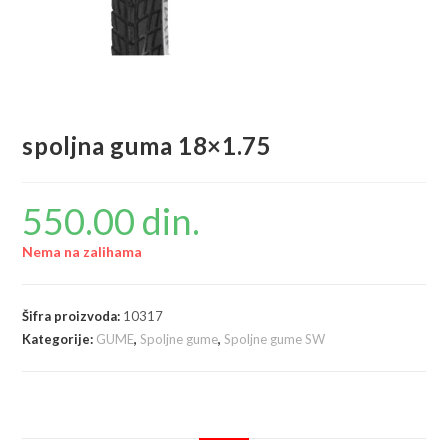
spoljna guma 18×1.75
550.00
din.
Nema na zalihama
Šifra proizvoda:
10317
Kategorije:
GUME
,
Spoljne gume
,
Spoljne gume SW