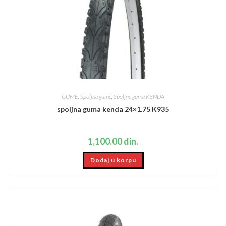
GUME
,
Spoljne gume
,
Spoljne gume KENDA
spoljna guma kenda 24×1.75 K935
1,100.00
din.
Dodaj u korpu