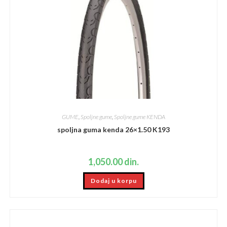
GUME
,
Spoljne gume
,
Spoljne gume KENDA
spoljna guma kenda 26×1.50 K193
1,050.00
din.
Dodaj u korpu