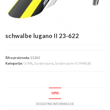
schwalbe lugano II 23-622
Šifra proizvoda:
11265
Kategorije:
GUME
,
Spoljne gume
,
Spoljne gume SCHWALBE
OPIS
DODATNE INFORMACIJE