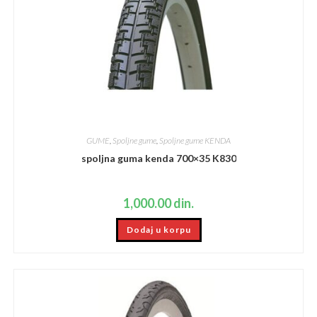
GUME
,
Spoljne gume
,
Spoljne gume KENDA
spoljna guma kenda 700×35 K830
1,000.00
din.
Dodaj u korpu