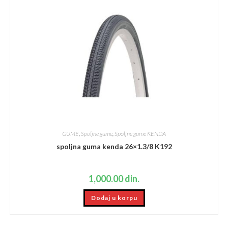
GUME
,
Spoljne gume
,
Spoljne gume KENDA
spoljna guma kenda 26×1.3/8 K192
1,000.00
din.
Dodaj u korpu