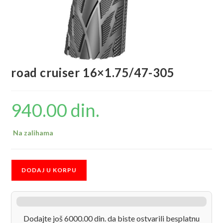
road cruiser 16×1.75/47-305
940.00
din.
Na zalihama
road
DODAJ U KORPU
cruiser
16x1.75/47-
305
količina
Dodajte još 6000.00 din. da biste ostvarili besplatnu