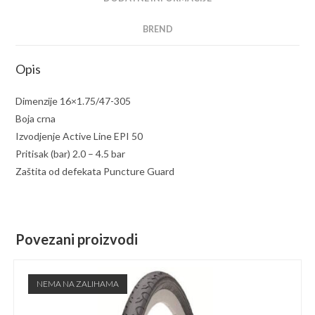
BREND
Opis
Dimenzije 16×1.75/47-305
Boja crna
Izvodjenje Active Line EPI 50
Pritisak (bar) 2.0 – 4.5 bar
Zaštita od defekata Puncture Guard
Povezani proizvodi
NEMA NA ZALIHAMA