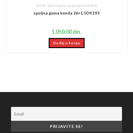
GUME
,
Spoljne gume
,
Spoljne gume KENDA
spoljna guma kenda 26×1.50 K193
1,050.00
din.
Dodaj u korpu