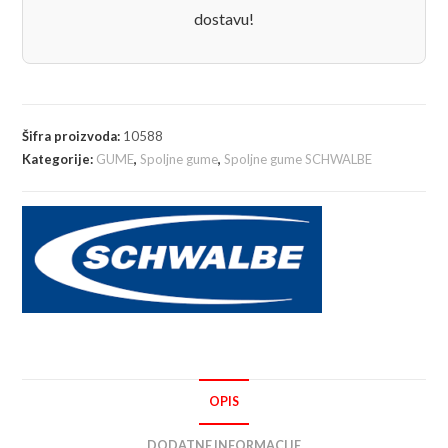
dostavu!
Šifra proizvoda:
10588
Kategorije:
GUME
,
Spoljne gume
,
Spoljne gume SCHWALBE
OPIS
DODATNE INFORMACIJE