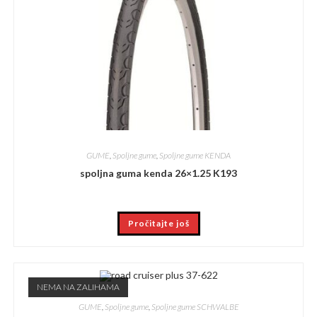
GUME
,
Spoljne gume
,
Spoljne gume KENDA
spoljna guma kenda 26×1.25 K193
Pročitajte još
NEMA NA ZALIHAMA
GUME
,
Spoljne gume
,
Spoljne gume SCHWALBE