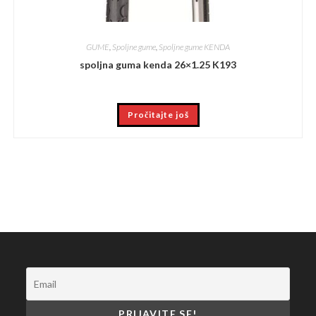
GUME
,
Spoljne gume
,
Spoljne gume KENDA
spoljna guma kenda 26×1.25 K193
Pročitajte još