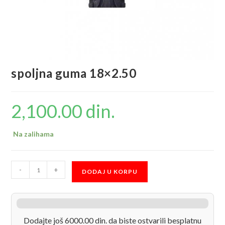
spoljna guma 18×2.50
2,100.00
din.
Na zalihama
spoljna
-
+
DODAJ U KORPU
guma
18x2.50
količina
Dodajte još 6000.00 din. da biste ostvarili besplatnu