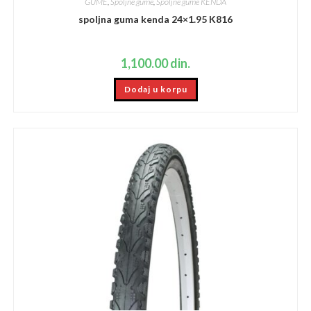
GUME
,
Spoljne gume
,
Spoljne gume KENDA
spoljna guma kenda 24×1.95 K816
1,100.00
din.
Dodaj u korpu