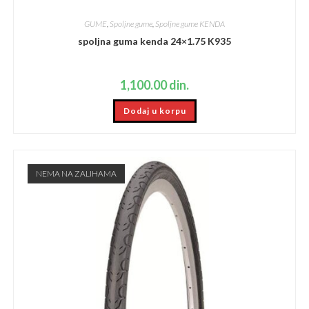
GUME
,
Spoljne gume
,
Spoljne gume KENDA
spoljna guma kenda 24×1.75 K935
1,100.00
din.
Dodaj u korpu
NEMA NA ZALIHAMA