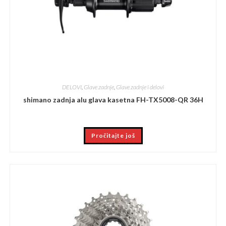
DELOVI
,
Glave zadnje
,
Glave zadnje i delovi
shimano zadnja alu glava kasetna FH-TX5008-QR 36H
Pročitajte još