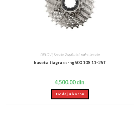
DELOVI
,
Kasete
,
Zupčanici, račne, kasete
kaseta tiagra cs-hg500 10S 11-25T
4,500.00
din.
Dodaj u korpu