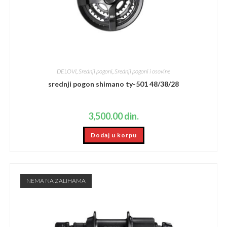
DELOVI
,
Srednji pogoni
,
Srednji pogoni i osovine
srednji pogon shimano ty-501 48/38/28
3,500.00
din.
Dodaj u korpu
NEMA NA ZALIHAMA