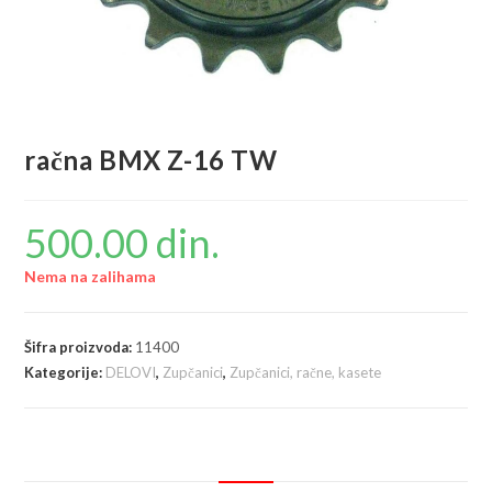
račna BMX Z-16 TW
500.00
din.
Nema na zalihama
Šifra proizvoda:
11400
Kategorije:
DELOVI
,
Zupčanici
,
Zupčanici, račne, kasete