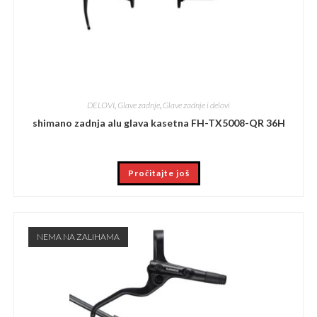
DELOVI
,
Glave zadnje
,
Glave zadnje i delovi
shimano zadnja alu glava kasetna FH-TX5008-QR 36H
Pročitajte još
NEMA NA ZALIHAMA