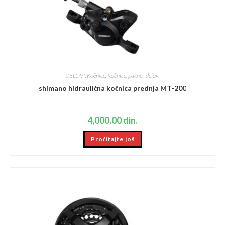
DELOVI
,
Kočnice
,
Kočnice, pakne i delovi
shimano hidraulična kočnica prednja MT-200
4,000.00
din.
Pročitajte još