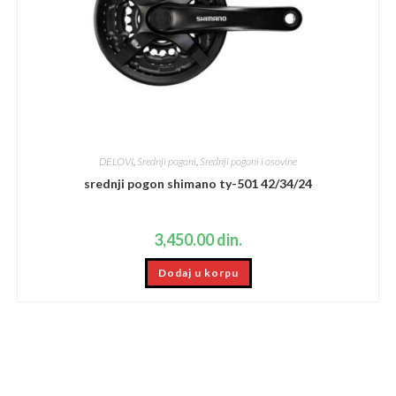
DELOVI
,
Srednji pogoni
,
Srednji pogoni i osovine
srednji pogon shimano ty-501 42/34/24
3,450.00
din.
Dodaj u korpu