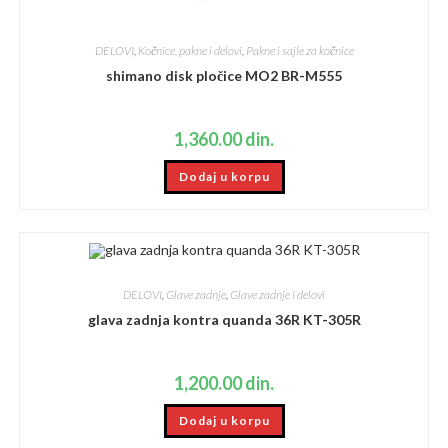
DELOVI
,
Kočnice, pakne i delovi
,
Pakne i sajle za kočnice
shimano disk pločice MO2 BR-M555
1,360.00
din.
Dodaj u korpu
DELOVI
,
Glave zadnje
,
Glave zadnje i delovi
glava zadnja kontra quanda 36R KT-305R
1,200.00
din.
Dodaj u korpu