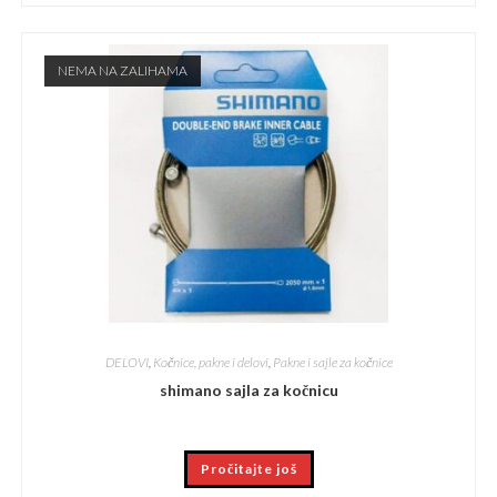
NEMA NA ZALIHAMA
DELOVI
,
Kočnice, pakne i delovi
,
Pakne i sajle za kočnice
shimano sajla za kočnicu
Pročitajte još