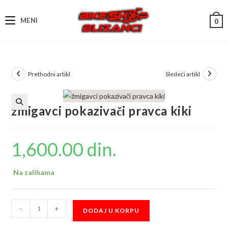
Skip
to
MENI
0
content
Prethodni artikl
Sledeći artikl
žmigavci pokazivači pravca kiki
1,600.00
din.
Na zalihama
žmigavci
-
+
DODAJ U KORPU
pokazivači