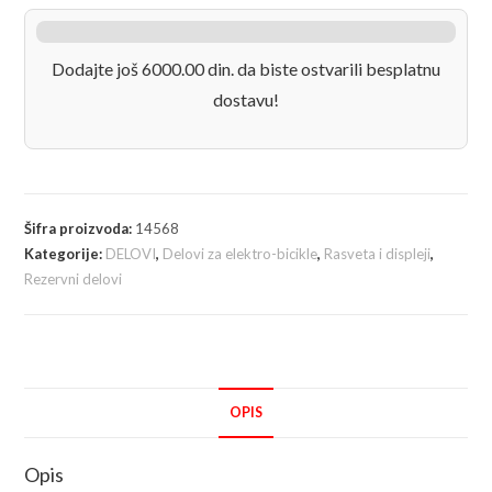
pravca
kiki
količina
Dodajte još 6000.00 din. da biste ostvarili besplatnu
dostavu!
Šifra proizvoda:
14568
Kategorije:
DELOVI
,
Delovi za elektro-bicikle
,
Rasveta i displeji
,
Rezervni delovi
OPIS
Opis