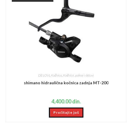
DELOVI
,
Kočnice
,
Kočnice, pakne i delovi
shimano hidraulična kočnica zadnja MT-200
4,400.00
din.
Pročitajte još