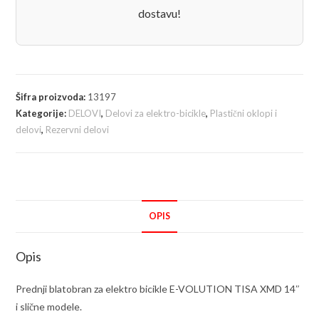
dostavu!
Šifra proizvoda:
13197
Kategorije:
DELOVI
,
Delovi za elektro-bicikle
,
Plastični oklopi i
delovi
,
Rezervni delovi
OPIS
Opis
Prednji blatobran za elektro bicikle E-VOLUTION TISA XMD 14″
i slične modele.