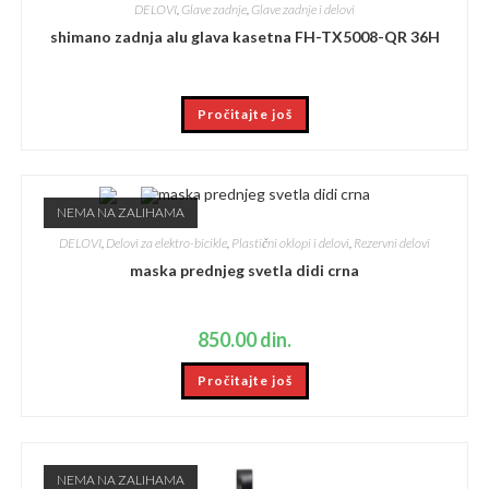
DELOVI
,
Glave zadnje
,
Glave zadnje i delovi
shimano zadnja alu glava kasetna FH-TX5008-QR 36H
Pročitajte još
NEMA NA ZALIHAMA
DELOVI
,
Delovi za elektro-bicikle
,
Plastični oklopi i delovi
,
Rezervni delovi
maska prednjeg svetla didi crna
850.00
din.
Pročitajte još
NEMA NA ZALIHAMA