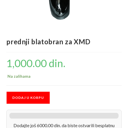
prednji blatobran za XMD
1,000.00
din.
Na zalihama
prednji
DODAJ U KORPU
blatobran
za
XMD
količina
Dodajte još 6000.00 din. da biste ostvarili besplatnu