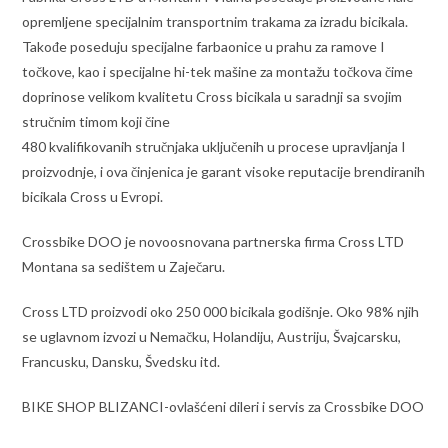
opremljene specijalnim transportnim trakama za izradu bicikala.
Takođe poseduju specijalne farbaonice u prahu za ramove I
točkove, kao i specijalne hi-tek mašine za montažu točkova čime
doprinose velikom kvalitetu Cross bicikala u saradnji sa svojim
stručnim timom koji čine
480 kvalifikovanih stručnjaka uključenih u procese upravljanja I
proizvodnje, i ova činjenica je garant visoke reputacije brendiranih
bicikala Cross u Evropi.
Crossbike DOO je novoosnovana partnerska firma Cross LTD
Montana sa sedištem u Zaječaru.
Cross LTD proizvodi oko 250 000 bicikala godišnje. Oko 98% njih
se uglavnom izvozi u Nemačku, Holandiju, Austriju, Švajcarsku,
Francusku, Dansku, Švedsku itd.
BIKE SHOP BLIZANCI-ovlašćeni dileri i servis za Crossbike DOO