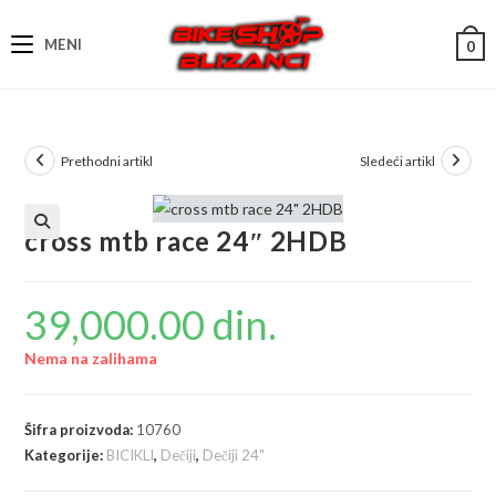
Skip
to
MENI
0
content
Prethodni artikl
Sledeći artikl
cross mtb race 24″ 2HDB
39,000.00
din.
Nema na zalihama
Šifra proizvoda:
10760
Kategorije:
BICIKLI
,
Dečiji
,
Dečiji 24"