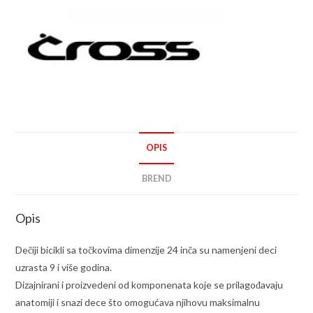
OPIS
BREND
Opis
Dečiji bicikli sa točkovima dimenzije 24 inča su namenjeni deci
uzrasta 9 i više godina.
Dizajnirani i proizvedeni od komponenata koje se prilagođavaju
anatomiji i snazi dece što omogućava njihovu maksimalnu