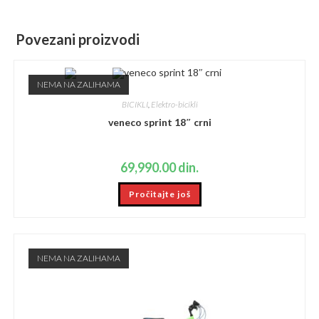
Povezani proizvodi
NEMA NA ZALIHAMA
BICIKLI
,
Elektro-bicikli
veneco sprint 18″ crni
69,990.00
din.
Pročitajte još
NEMA NA ZALIHAMA