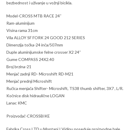
bezbednost i uživanje u vožnji bicikla.
Model-CROSS MTB RACE 24″
Ram-aluminijum
Visina rama 31cm
Vila ALLOY SF FORK 24 GOOD 212 SERIES
Dimenzija točka-24 inča/507mm
Duple aluminijumske felne crosser X2 24″
Gume COMPASS 24X2.40
Broj brzina-21
Menjač zadnji RD- Microshift RD-M21
Menjač prednji Microshift
Ručica menjača Shifter- Microshift, TS38 thumb shifter, 3X7 , L/R.
Kočnice disk hidraulične LOGAN
Lanac KMC
Proizvođač-CROSSBIKE
Fabrika Cross LTD u Montani I Vidinu poseduje proizvodne hale