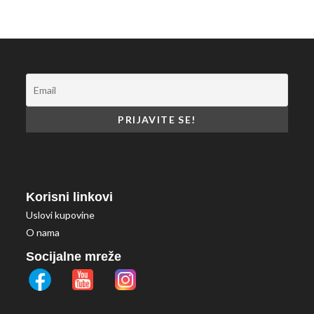
na
stranici
proizvoda.
Korisni linkovi
Uslovi kupovine
O nama
Socijalne mreže