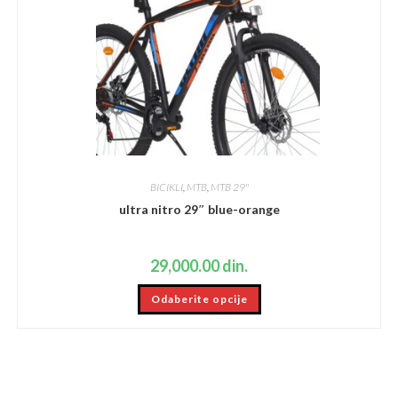
BICIKLI
,
MTB
,
MTB 29"
ultra nitro 29″ blue-orange
29,000.00
din.
Ovaj
Odaberite opcije
proizvod
ima
više
varijanti.
Opcije
mogu
biti
izabrane