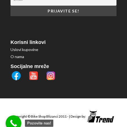
Korisni linkovi
Uslovi kupovine
O nama
Socijalne mreže
Copyright ©
Bike Shop Blizanci
2011 - | Design by:
Pozovite nas!